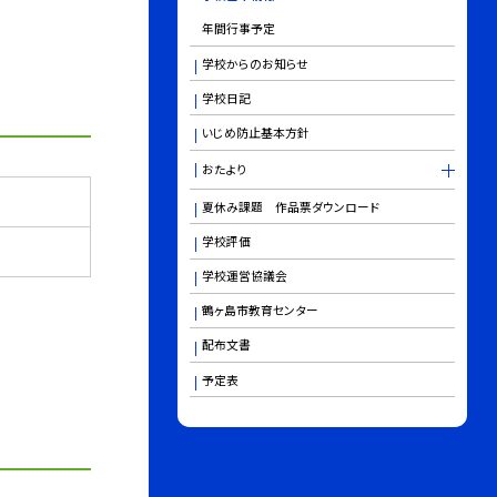
年間行事予定
学校からのお知らせ
学校日記
いじめ防止基本方針
おたより
夏休み課題 作品票ダウンロード
学校評価
学校運営協議会
鶴ヶ島市教育センター
配布文書
予定表