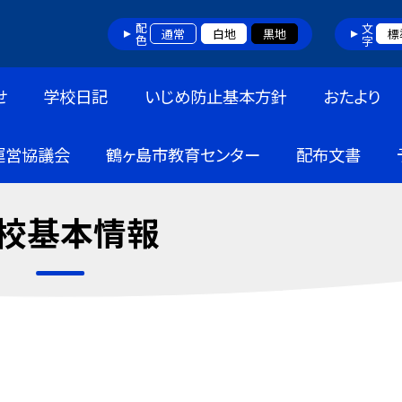
配色
文字
通常
白地
黒地
標
せ
学校日記
いじめ防止基本方針
おたより
運営協議会
鶴ヶ島市教育センター
配布文書
校基本情報