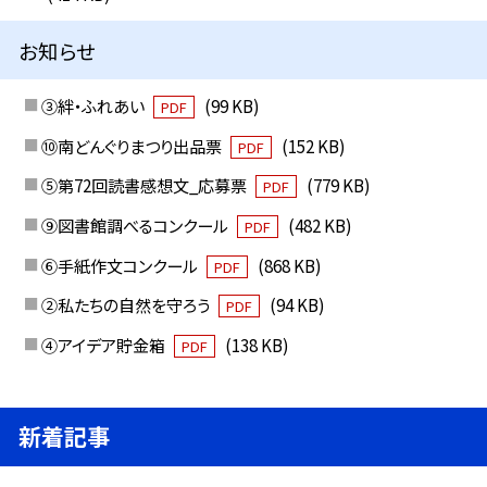
お知らせ
③絆・ふれあい
(99 KB)
PDF
⑩南どんぐりまつり出品票
(152 KB)
PDF
⑤第72回読書感想文_応募票
(779 KB)
PDF
⑨図書館調べるコンクール
(482 KB)
PDF
⑥手紙作文コンクール
(868 KB)
PDF
②私たちの自然を守ろう
(94 KB)
PDF
④アイデア貯金箱
(138 KB)
PDF
新着記事