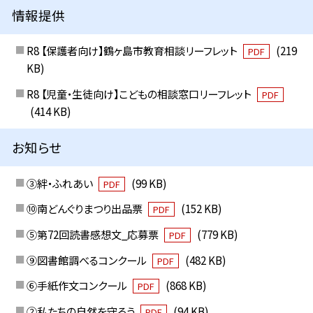
情報提供
R8 【保護者向け】鶴ヶ島市教育相談リーフレット
(219
PDF
KB)
R8 【児童・生徒向け】こどもの相談窓口リーフレット
PDF
(414 KB)
お知らせ
③絆・ふれあい
(99 KB)
PDF
⑩南どんぐりまつり出品票
(152 KB)
PDF
⑤第72回読書感想文_応募票
(779 KB)
PDF
⑨図書館調べるコンクール
(482 KB)
PDF
⑥手紙作文コンクール
(868 KB)
PDF
②私たちの自然を守ろう
(94 KB)
PDF