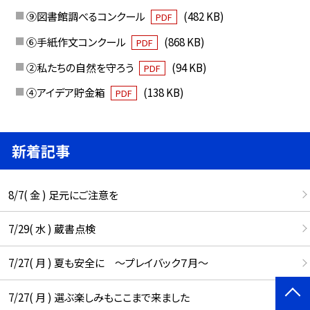
⑨図書館調べるコンクール
(482 KB)
PDF
⑥手紙作文コンクール
(868 KB)
PDF
②私たちの自然を守ろう
(94 KB)
PDF
④アイデア貯金箱
(138 KB)
PDF
新着記事
8/7( 金 ) 足元にご注意を
7/29( 水 ) 蔵書点検
7/27( 月 ) 夏も安全に ～プレイバック７月～
7/27( 月 ) 選ぶ楽しみもここまで来ました