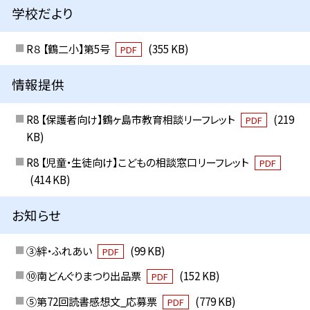
学校だより
R８ 【鶴二小】第5号
(355 KB)
PDF
情報提供
R8 【保護者向け】鶴ヶ島市教育相談リーフレット
(219
PDF
KB)
R8 【児童・生徒向け】こどもの相談窓口リーフレット
PDF
(414 KB)
お知らせ
③絆・ふれあい
(99 KB)
PDF
⑩南どんぐりまつり出品票
(152 KB)
PDF
⑤第72回読書感想文_応募票
(779 KB)
PDF