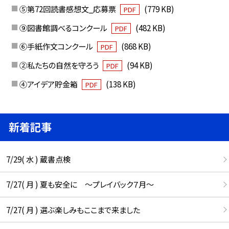
⑤第72回読書感想文_応募票
(779 KB)
PDF
⑨図書館調べるコンクール
(482 KB)
PDF
⑥手紙作文コンクール
(868 KB)
PDF
②私たちの自然を守ろう
(94 KB)
PDF
④アイデア貯金箱
(138 KB)
PDF
新着記事
7/29( 水 ) 蔵書点検
7/27( 月 ) 夏も安全に ～プレイバック７月～
7/27( 月 ) 選ぶ楽しみもここまで来ました