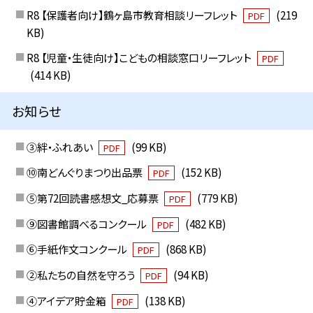
R8 【保護者向け】鶴ヶ島市教育相談リーフレット
(219
PDF
KB)
R8 【児童・生徒向け】こどもの相談窓口リーフレット
PDF
(414 KB)
お知らせ
③絆・ふれあい
(99 KB)
PDF
⑩南どんぐりまつり出品票
(152 KB)
PDF
⑤第72回読書感想文_応募票
(779 KB)
PDF
⑨図書館調べるコンクール
(482 KB)
PDF
⑥手紙作文コンクール
(868 KB)
PDF
②私たちの自然を守ろう
(94 KB)
PDF
④アイデア貯金箱
(138 KB)
PDF