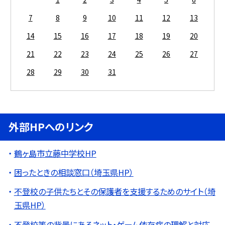
7
8
9
10
11
12
13
14
15
16
17
18
19
20
21
22
23
24
25
26
27
28
29
30
31
外部HPへのリンク
鶴ヶ島市立藤中学校HP
困ったときの相談窓口（埼玉県HP）
不登校の子供たちとその保護者を支援するためのサイト（埼
玉県HP）
不登校等の背景にあるネット・ゲーム依存症の理解と対応