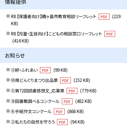
情報提供
R8 【保護者向け】鶴ヶ島市教育相談リーフレット
(219
PDF
KB)
R8 【児童・生徒向け】こどもの相談窓口リーフレット
PDF
(414 KB)
お知らせ
③絆・ふれあい
(99 KB)
PDF
⑩南どんぐりまつり出品票
(152 KB)
PDF
⑤第72回読書感想文_応募票
(779 KB)
PDF
⑨図書館調べるコンクール
(482 KB)
PDF
⑥手紙作文コンクール
(868 KB)
PDF
②私たちの自然を守ろう
(94 KB)
PDF