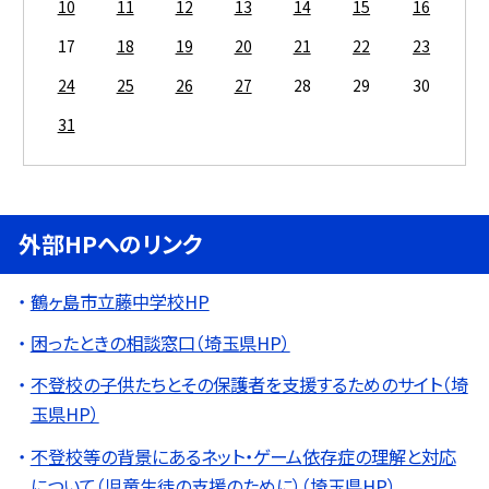
10
11
12
13
14
15
16
17
18
19
20
21
22
23
24
25
26
27
28
29
30
31
外部HPへのリンク
鶴ヶ島市立藤中学校HP
困ったときの相談窓口（埼玉県HP）
不登校の子供たちとその保護者を支援するためのサイト（埼
玉県HP）
不登校等の背景にあるネット・ゲーム依存症の理解と対応
について（児童生徒の支援のために）（埼玉県HP）