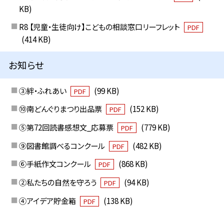
KB)
R8 【児童・生徒向け】こどもの相談窓口リーフレット
PDF
(414 KB)
お知らせ
③絆・ふれあい
(99 KB)
PDF
⑩南どんぐりまつり出品票
(152 KB)
PDF
⑤第72回読書感想文_応募票
(779 KB)
PDF
⑨図書館調べるコンクール
(482 KB)
PDF
⑥手紙作文コンクール
(868 KB)
PDF
②私たちの自然を守ろう
(94 KB)
PDF
④アイデア貯金箱
(138 KB)
PDF