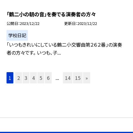
「鶴二小の朝の音」を奏でる演奏者の方々
公開日
2023/12/22
更新日
2023/12/22
学校日記
「いつもきれいにしている鶴二小交響曲第２６２番」の演奏
者の方々です。 いつも、子...
1
2
3
4
5
6
...
14
15
»