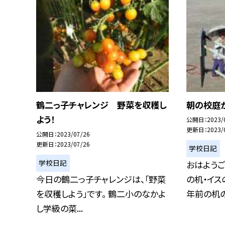
鶴二っ子チャレンジ 野菜を収穫し
朝の校庭
よう！
公開日
2023/
更新日
2023/
公開日
2023/07/26
更新日
2023/07/26
学校日記
学校日記
おはようご
今日の鶴二っ子チャレンジは、「野菜
の机・イ
を収穫しよう」です。 鶴二小のなかよ
年前の机の
し学級の菜...