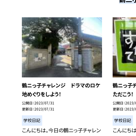
鶴ニっ子チャレンジ ドラマのロケ
鶴ニっ子
地めぐりをしよう！
ただこう！
公開日
2023/07/31
公開日
2023/
更新日
2023/07/31
更新日
2023/
学校日記
学校日記
こんにちは。今日の鶴ニっ子チャレン
こんにちは