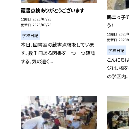
蔵書点検ありがとうございます
鶴ニっ子
公開日
2023/07/28
う！
更新日
2023/07/28
公開日
2023/
学校日記
更新日
2023/
本日、図書室の蔵書点検をしていま
学校日記
す。 数千冊ある図書を一つ一つ確認
こんにちは
する、気の遠く...
ジは、橋を
の学区内..