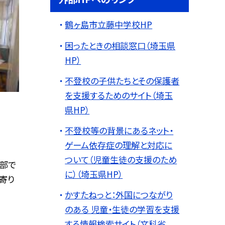
鶴ヶ島市立藤中学校HP
困ったときの相談窓口（埼玉県
HP）
不登校の子供たちとその保護者
を支援するためのサイト（埼玉
県HP）
不登校等の背景にあるネット・
ゲーム依存症の理解と対応に
ついて（児童生徒の支援のため
部で
に）（埼玉県HP）
寄り
かすたねっと：外国につながり
のある 児童・生徒の学習を支援
する情報検索サイト（文科省