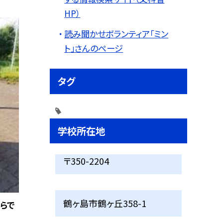
HP）
読み聞かせボランティア「ミン
ト」さんのページ
タグ
学校所在地
〒350-2204
鶴ヶ島市鶴ヶ丘358-1
らで