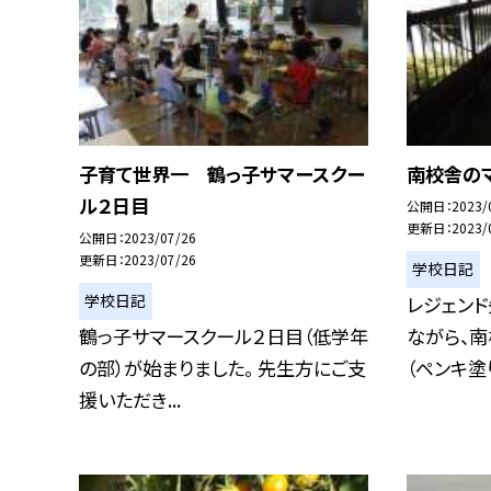
子育て世界一 鶴っ子サマースクー
南校舎の
ル２日目
公開日
2023/
更新日
2023/
公開日
2023/07/26
更新日
2023/07/26
学校日記
学校日記
レジェン
鶴っ子サマースクール２日目（低学年
ながら、南
の部）が始まりました。 先生方にご支
（ペンキ塗り
援いただき...