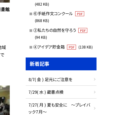
(482 KB)
図書館
⑥手紙作文コンクール
PDF
(868 KB)
②私たちの自然を守ろう
PDF
(94 KB)
④アイデア貯金箱
地域
(138 KB)
PDF
うで
新着記事
8/7( 金 ) 足元にご注意を
7/29( 水 ) 蔵書点検
7/27( 月 ) 夏も安全に ～プレイバ
ック７月～