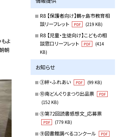
情報提供
R8 【保護者向け】鶴ヶ島市教育相
談リーフレット
(219 KB)
PDF
R8 【児童・生徒向け】こどもの相
つもよ
談窓口リーフレット
(414
PDF
早朝朝
KB)
お知らせ
③絆・ふれあい
(99 KB)
PDF
⑩南どんぐりまつり出品票
PDF
(152 KB)
⑤第72回読書感想文_応募票
(779 KB)
PDF
⑨図書館調べるコンクール
PDF