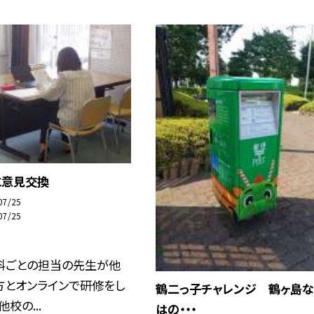
に意見交換
07/25
07/25
科ごとの担当の先生が他
方とオンラインで研修をし
鶴二っ子チャレンジ 鶴ヶ島な
他校の...
はの・・・