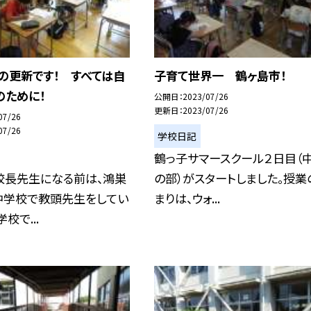
の更新です！ すべては自
子育て世界一 鶴ヶ島市！
のために！
公開日
2023/07/26
更新日
2023/07/26
07/26
07/26
学校日記
鶴っ子サマースクール２日目（
校長先生になる前は、鴻巣
の部）がスタートしました。授業
中学校で教頭先生をしてい
まりは、ウォ...
校で...