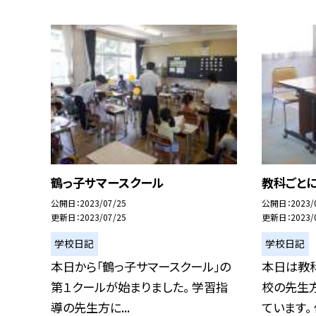
鶴っ子サマースクール
教科ごと
公開日
2023/07/25
公開日
2023/
更新日
2023/07/25
更新日
2023/
学校日記
学校日記
本日から「鶴っ子サマースクール」の
本日は教
第１クールが始まりました。 学習指
校の先生
導の先生方に...
ています。 