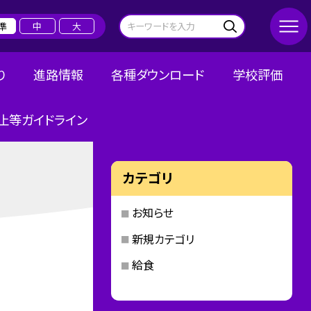
準
中
大
り
進路情報
各種ダウンロード
学校評価
止等ガイドライン
カテゴリ
お知らせ
新規カテゴリ
給食