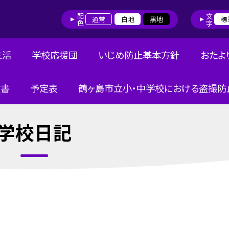
配色
文字
通常
白地
黒地
標
生活
学校応援団
いじめ防止基本方針
おたよ
文書
予定表
鶴ヶ島市立小・中学校における盗撮防
学校日記