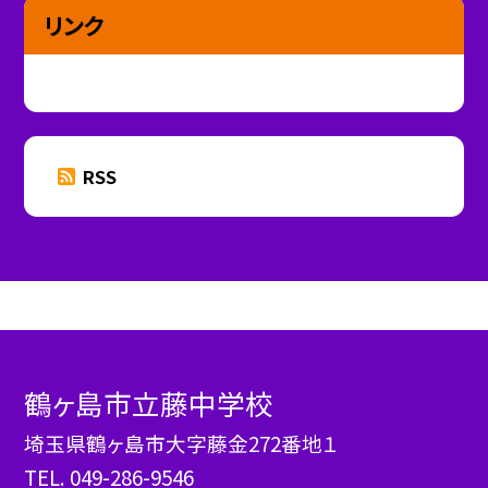
リンク
RSS
鶴ヶ島市立藤中学校
埼玉県鶴ヶ島市大字藤金272番地１
TEL.
049-286-9546