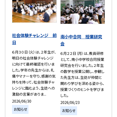
社会体験チャレンジ 前
南小中合同 授業研究
日
会
６月３０日（火）は、２年生が、
６月２２日（月）は、教員研修
明日の社会体験チャレンジ
として、南小中学校合同授業
に向けて最終確認を行いま
研究会を行いました。２年生
した。学年の先生からは、礼
の数学を授業公開し、参観し
儀やマナーを守り、感謝の気
た先生方は、生徒が仲間と
持ちを持って、社会体験チャ
関わり学びを深める姿から、
レンジに臨むよう、生徒への
授業づくりのヒントを学びま
激励の言葉がありま...
した。
2026/06/30
2026/06/23
お知らせ
お知らせ