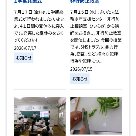
１学期終業式
非行防止教室
７月１７日（金）は、１学期終
７月１５日（水）、さいたま法
業式が行われました。いよい
務少年支援センター非行防
よ、４１日間の夏休みに突入
止相談室「ひいらぎ」から講
です。充実した夏休みをおく
師をお招きし、非行防止教室
ってください！
を開催しました。 今回の授業
では、SNSトラブル、暴力行
2026/07/17
為、窃盗、など、様々な犯罪
お知らせ
行為や犯罪につ...
2026/07/15
お知らせ