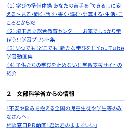
（１）学びの準備体操 あなたの苦手を「できる！」に変
える〜見る・聞く・話す・書く・読む・計算する・生活・こ
ころとからだ
（２）埼玉県立総合教育センター お家でしっかり学
ぼう！！学習プリント集
（３）いつでも！どこでも！新たな学びを！！ＹｏｕＴｕｂｅ
学習動画集
（４）子供たちの学びを止めない！！学習支援サイトの
紹介
２ 文部科学省からの情報
「不安や悩みを抱える全国の児童生徒や学生等のみ
なさんへ」
相談窓口ＰＲ動画「君は君のままでいい」