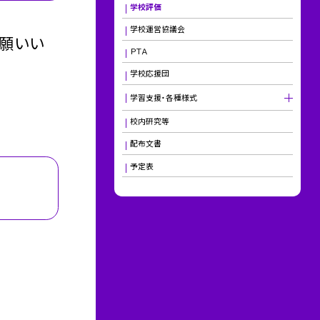
学校評価
学校運営協議会
お願いい
ＰＴＡ
学校応援団
学習支援・各種様式
校内研究等
配布文書
予定表