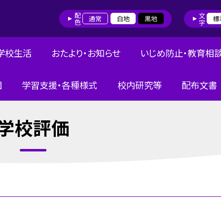
配色
文字
通常
白地
黒地
標
学校生活
おたより・お知らせ
いじめ防止・教育相
団
学習支援・各種様式
校内研究等
配布文書
学校評価