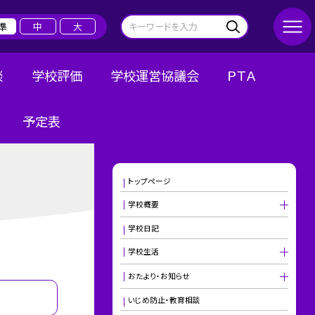
準
中
大
談
学校評価
学校運営協議会
ＰＴＡ
予定表
トップページ
学校概要
学校日記
学校生活
おたより・お知らせ
いじめ防止・教育相談