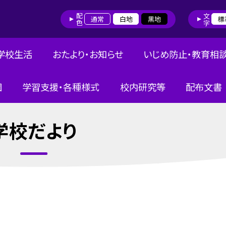
配色
文字
通常
白地
黒地
標
学校生活
おたより・お知らせ
いじめ防止・教育相
団
学習支援・各種様式
校内研究等
配布文書
学校だより