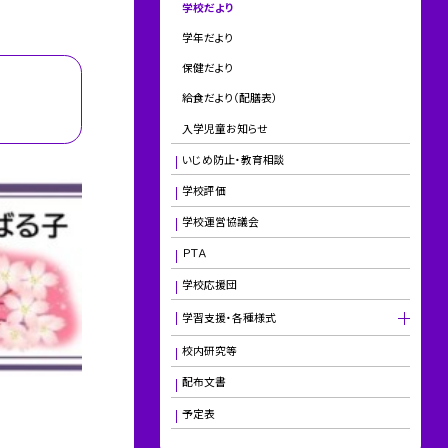
学校だより
学年だより
保健だより
給食だより（配膳表）
入学児童お知らせ
いじめ防止・教育相談
学校評価
学校運営協議会
ＰＴＡ
学校応援団
学習支援・各種様式
校内研究等
配布文書
予定表