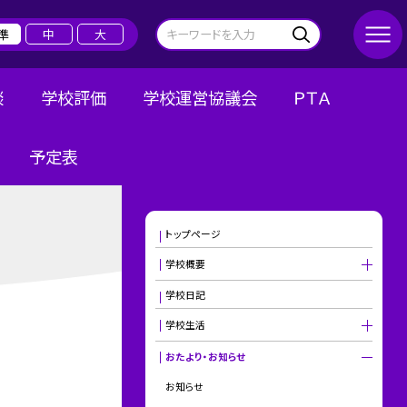
準
中
大
談
学校評価
学校運営協議会
ＰＴＡ
予定表
トップページ
学校概要
学校日記
学校生活
おたより・お知らせ
お知らせ