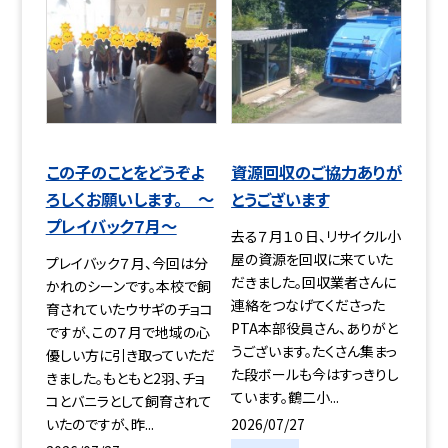
この子のことをどうぞよ
資源回収のご協力ありが
ろしくお願いします。 ～
とうございます
プレイバック７月～
去る７月１０日、リサイクル小
屋の資源を回収に来ていた
プレイバック７月、今回は分
だきました。回収業者さんに
かれのシーンです。本校で飼
連絡をつなげてくださった
育されていたウサギのチョコ
PTA本部役員さん、ありがと
ですが、この７月で地域の心
うございます。たくさん集まっ
優しい方に引き取っていただ
た段ボールも今はすっきりし
きました。もともと2羽、チョ
ています。鶴二小...
コとバニラとして飼育されて
2026/07/27
いたのですが、昨...