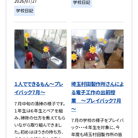
2026/07/27
学校日記
学校日記
１人でできるもん～プレ
埼玉村田製作所さんによ
イバック７月～
る電子工作の出前授
業 ～プレイバック７月
７月中旬の清掃の様子です。
～
１年生は６年生とペアを組
み、掃除の仕方を教えてもら
７月の学校の様子をプレイバ
いながら取り組んできまし
ック・・・４年生を対象に、今
た。初めはほうきの持ち方、
年度も埼玉村田製作所の皆