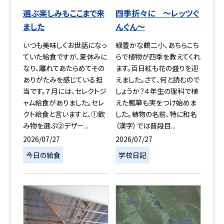
選ぶ楽しみもここまで来
四季折々に ～レッツぐ
ました
んぐん～
いつも美味しくお世話になっ
緑豊かな鶴二小、あちらこち
ていた給食ですが、夏休みに
らで植物が四季を教えてくれ
なり、離れてあたらめてその
ます。百日紅も花の盛りを迎
ありがたみを感じている担
えました。さて、何と読むので
当です。７月には、セレクトジ
しょうか？４年生の理科で植
ャム給食がありました。セレ
えた瓢箪も実をつけ始めま
クト給食と言いますと、①飲
した。植物の名前、特に和名
み物を選ぶ②デザー...
（漢字）では普段目...
2026/07/27
2026/07/27
今日の給食
学校日記