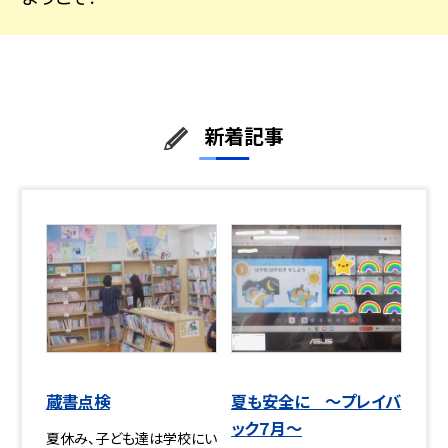
新着記事
蔵書点検
夏も安全に ～プレイバ
ック７月～
夏休み、子ども達は学校にい