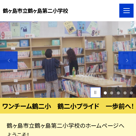
鶴ヶ島市立鶴ヶ島第二小学校
1
2
3
4
5
ワンチーム鶴二小 鶴二小プライド 一歩前へ！
鶴ヶ島市立鶴ヶ島第二小学校のホームページへ
ようこそ！