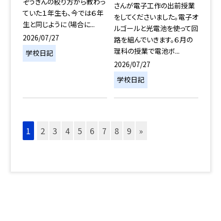
ぞうきんの絞り方から教わっ
さんが電子工作の出前授業
ていた１年生も、今では６年
をしてくださいました。電子オ
生と同じように（場合に...
ルゴールと光電池を使って回
2026/07/27
路を組んでいきます。６月の
理科の授業で電池ボ...
学校日記
2026/07/27
学校日記
1
2
3
4
5
6
7
8
9
»