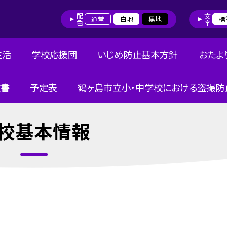
配色
文字
通常
白地
黒地
標
生活
学校応援団
いじめ防止基本方針
おたよ
文書
予定表
鶴ヶ島市立小・中学校における盗撮防
校基本情報