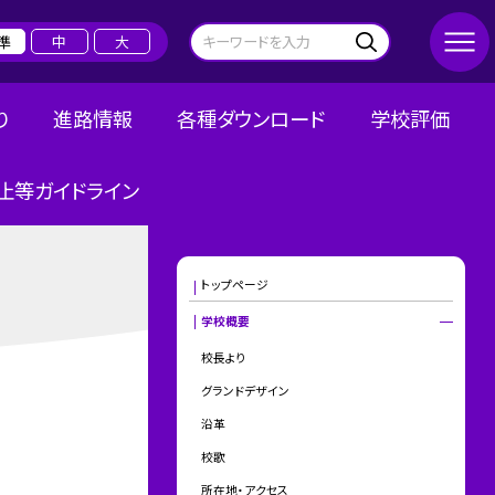
準
中
大
り
進路情報
各種ダウンロード
学校評価
止等ガイドライン
トップページ
学校概要
校長より
グランドデザイン
沿革
校歌
所在地・アクセス