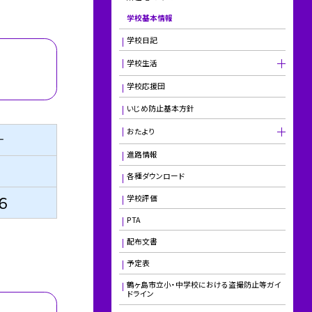
学校基本情報
学校日記
学校生活
学校応援団
いじめ防止基本方針
おたより
計
進路情報
各種ダウンロード
６
学校評価
PTA
配布文書
予定表
鶴ヶ島市立小・中学校における盗撮防止等ガイ
ドライン