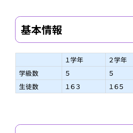
基本情報
１学年
２学年
学級数
５
５
生徒数
１６３
１６５