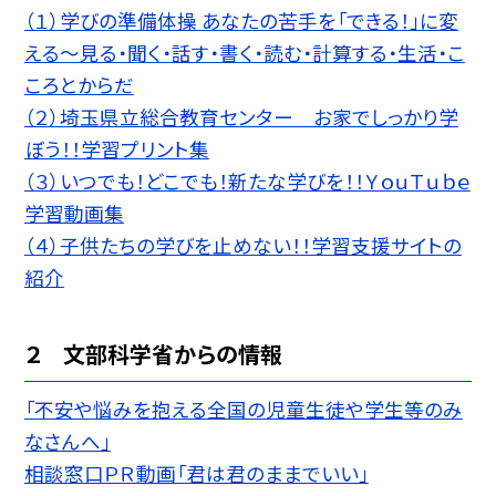
（１）学びの準備体操 あなたの苦手を「できる！」に変
える〜見る・聞く・話す・書く・読む・計算する・生活・こ
ころとからだ
（２）埼玉県立総合教育センター お家でしっかり学
ぼう！！学習プリント集
（３）いつでも！どこでも！新たな学びを！！ＹｏｕＴｕｂｅ
学習動画集
（４）子供たちの学びを止めない！！学習支援サイトの
紹介
２ 文部科学省からの情報
「不安や悩みを抱える全国の児童生徒や学生等のみ
なさんへ」
相談窓口ＰＲ動画「君は君のままでいい」